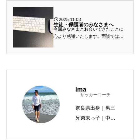
2025.11.08
生徒・保護者のみなさまへ
今回みなさまとお会いできたことに
心より感謝いたします。面談では保
護者の方々、そして子どもたちから
も様々な声を聞かせてもらうことが
できました。本当にありがとうござ
いました。 これから人環大岡崎高
校...
ima
サッカーコーチ
奈良県出身｜男三
兄弟末っ子｜中京
大学出身｜中高教
員免許｜1972.4.1.