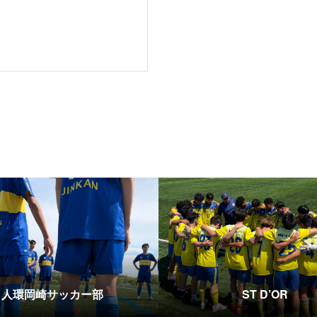
人環岡崎サッカー部
ST D’OR