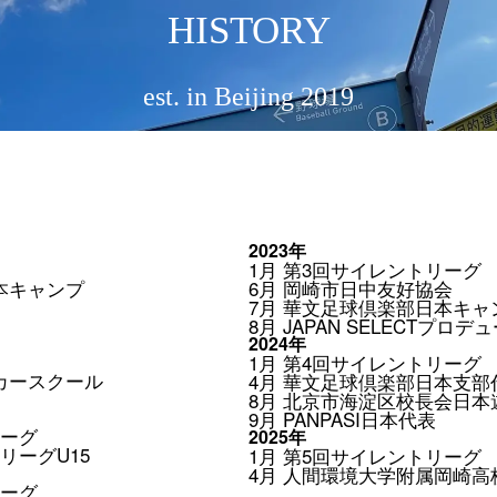
HISTORY
est. in Beijing 2019
2023年
M
1月 第3回サイレントリーグ
本キャンプ
6月 岡崎市日中友好協会
7月 華文足球倶楽部日本キャ
8月 JAPAN SELECTプロデ
2024年
1月 第4回サイレントリーグ
カースクール
4月 華文足球倶楽部日本支部
8月 北京市海淀区校長会日本
9月 PANPASI日本代表
リーグ
2025年
リーグU15
1月 第5回サイレントリーグ
4月 人間環境大学附属岡崎
リーグ