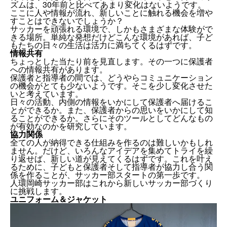
ズムは、30年前と比べてあまり変化はないようです。
ここに人や情報が流れ、新しいことに触れる機会を増や
すことはできないでしょうか？
サッカーを頑張れる環境で、しかもさまざまな体験がで
きる場所。単純な発想だけどこんな環境があれば、子ど
もたちの日々の生活は活力に満ちてくるはずです。
情報共有
ちょっとした当たり前を見直します。その一つに保護者
への情報共有があります。
保護者と指導者の間では、どうやらコミュニケーション
の機会がとても少ないようです。そこを少し変化させた
いと考えています。
日々の活動、内側の情報をいかにして保護者へ届けるこ
とができるか。また、保護者からの思いをいかにして知
ることができるか。さらにそのツールとしてどんなもの
が有効なのかを研究しています。
協力関係
全ての人が納得できる仕組みを作るのは難しいかもしれ
ません。だけど、いろんなアイデアを集めてトライを繰
り返せば、新しい道が見えてくるはずです。これを叶え
るために、子どもと保護者そして指導者が協力し合う関
係を作ることが、サッカー部スタートの第一歩です。
人環岡崎サッカー部はこれから新しいサッカー部づくり
に挑戦します。
ユニフォーム＆ジャケット