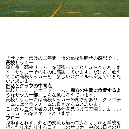
「サッカー漬けの三年間」僕の高校生時代の感想です。
高校サッカー
僕自身、高校サッカーを頑張ってこれたから今がありま
す。サッカーそのものに感謝しています。だけど、敢え
てこの高校サッカーを、新しいスタイルへ変えていきた
いと思います。
部活とクラブの中間点
高校サッカーとクラブチーム。
両方の中間に位置するよ
うなサッカー部
。こんな風に考えています。
高校サッカーには高校サッカーの良さがあり、クラブチ
ームにはクラブチームの良さがあると思います。
これからこの両者の良い部分を見つけて整理し、新しい
サッカー部をスタートさせます。
フロー
身動きとれず、外との交流も極めて少なく、家と学校を
行ったり来たりする日々。このサッカー中心の日々のリ