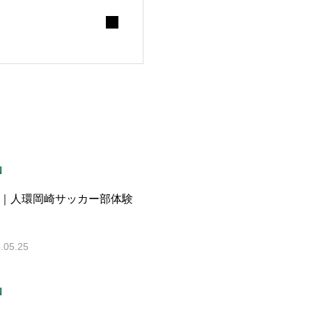
N
｜人環岡崎サッカー部体験
.05.25
N