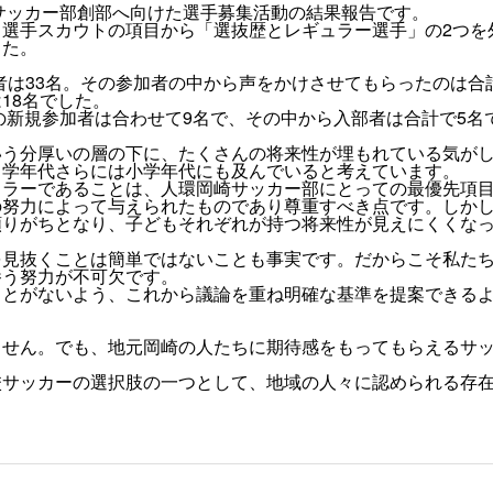
校サッカー部創部へ向けた選手募集活動の結果報告です。
、選手スカウトの項目から「選抜歴とレギュラー選手」の2つを
した。
加者は33名。その参加者の中から声をかけさせてもらったのは合
18名でした。
降の新規参加者は合わせて9名で、その中から入部者は合計で5名
いう分厚いの層の下に、たくさんの将来性が埋もれている気が
中学年代さらには小学年代にも及んでいると考えています。
ュラーであることは、人環岡崎サッカー部にとっての最優先項
の努力によって与えられたものであり尊重すべき点です。しか
頼りがちとなり、子どもそれぞれが持つ将来性が見えにくくな
を見抜くことは簡単ではないことも事実です。だからこそ私た
養う努力が不可欠です。
ことがないよう、これから議論を重ね明確な基準を提案できる
ません。でも、地元岡崎の人たちに期待感をもってもらえるサ
校サッカーの選択肢の一つとして、地域の人々に認められる存