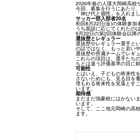
2026年春の人環大岡崎高
今回、募集を行うにあたり
「伸び代と個性」を入れま
サッカー部入部者20名
初回8月22日(金)の体験参
うち面談に応じてくれたのは
9月22日の第2回体験会以
選抜歴とレギュラー
選抜歴やレギュラー選手と
の話ではなく、もっと若い
選抜歴や所属チームでレギ
これらの項目は、選手たち
ちとは違う評価基準の目に
可能性
とはいえ、子どもの将来性
さないためにも、見る目を
埋もれる将来性を見落とす
います。
期待感
まだまだ強豪校にはかない
います。
そして、ここ地元岡崎の高
ます。