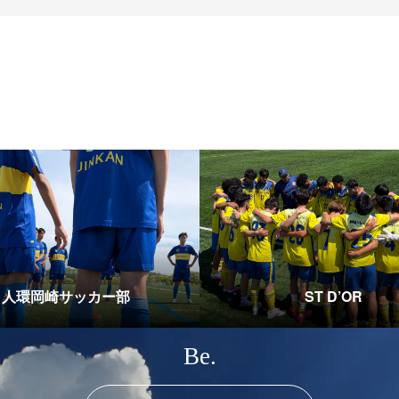
人環岡崎サッカー部
ST D’OR
Be.