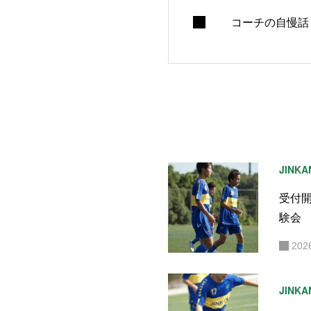
コーチの自慢話
JINKA
受付
験会
202
JINKA