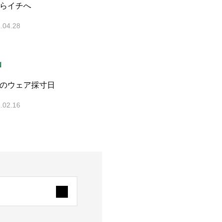
らイチへ
.04.28
N
のウェア採寸日
.02.16