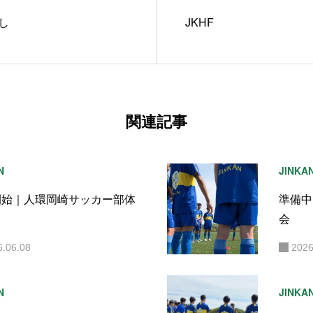
し
JKHF
関連記事
N
JINKA
開始｜人環岡崎サッカー部体
準備中
会
6.06.08
2026
N
JINKA