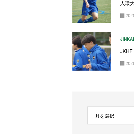
人環
202
JINKA
JKHF
202